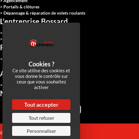
> Agencement
> Portails & clôtures
> Dépannage & réparation de volets roulants
L'entreprise Bossard
> Qui sommes-nous
> Nous rejoindre
Réalisations
> Toutes nos réalisations
Ce site utilise des cookies et
Actualités
vous donne le contrôle sur
ceux que vous souhaitez
> Toutes nos actualités
activer
Nos réseaux
Tout accepter
Tout refuser
Personnaliser
© 2026 Micheneau