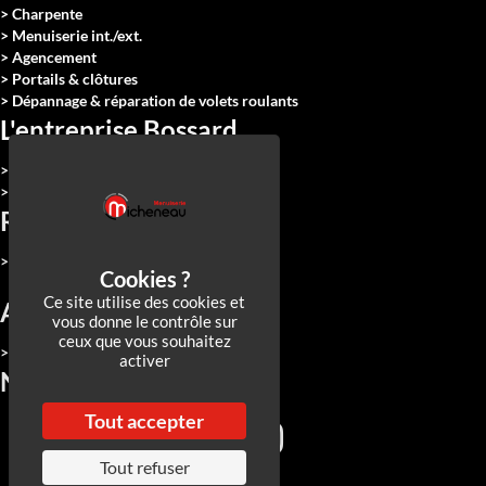
> Charpente
> Menuiserie int./ext.
> Agencement
> Portails & clôtures
> Dépannage & réparation de volets roulants
L'entreprise Bossard
> Qui sommes-nous
> Nous rejoindre
Réalisations
> Toutes nos réalisations
Ce site utilise des cookies et
Actualités
vous donne le contrôle sur
ceux que vous souhaitez
> Toutes nos actualités
activer
Nos réseaux
Tout accepter
Tout refuser