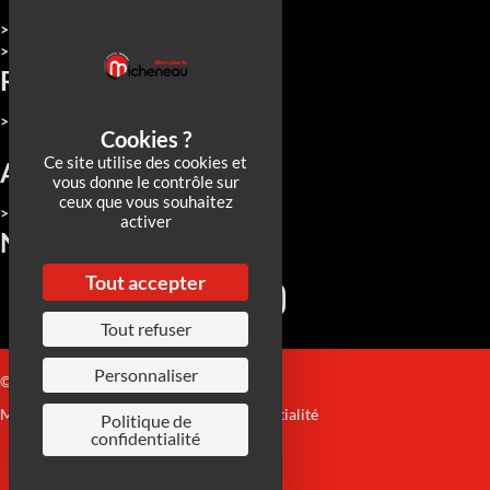
> Qui sommes-nous
> Nous rejoindre
Réalisations
> Toutes nos réalisations
Ce site utilise des cookies et
Actualités
vous donne le contrôle sur
ceux que vous souhaitez
> Toutes nos actualités
activer
Nos réseaux
Tout accepter
Tout refuser
Personnaliser
© 2026 Micheneau
Mentions Légales
|
Politique de confidentialité
Politique de
confidentialité