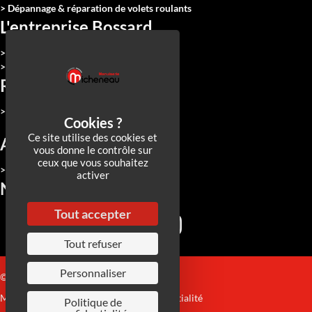
> Dépannage & réparation de volets roulants
L'entreprise Bossard
> Qui sommes-nous
> Nous rejoindre
Réalisations
> Toutes nos réalisations
Ce site utilise des cookies et
Actualités
vous donne le contrôle sur
ceux que vous souhaitez
> Toutes nos actualités
activer
Nos réseaux
Tout accepter
Tout refuser
Personnaliser
© 2026 Micheneau
Mentions Légales
|
Politique de confidentialité
Politique de